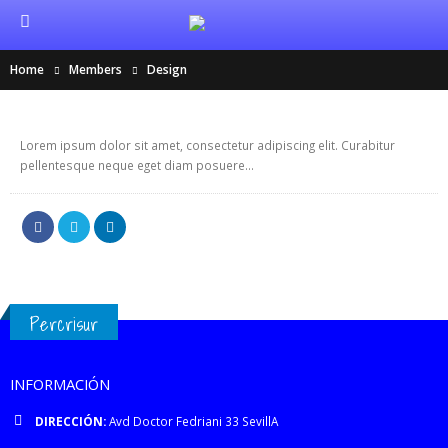
Home
Members
Design
MELINDA WOLOSKY
Web Designer
Lorem ipsum dolor sit amet, consectetur adipiscing elit. Curabitur
pellentesque neque eget diam posuere...
Percrisur
INFORMACIÓN
DIRECCIÓN:
Avd Doctor Fedriani 33 SevillA